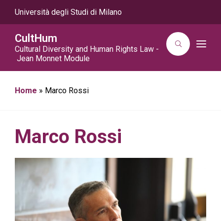
Università degli Studi di Milano
CultHum
T
Cultural Diversity and Human Rights Law -
o
Jean Monnet Module
g
g
l
e
Home
»
Marco Rossi
n
a
v
i
g
a
Marco Rossi
t
i
o
n